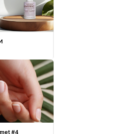
И
amet #4