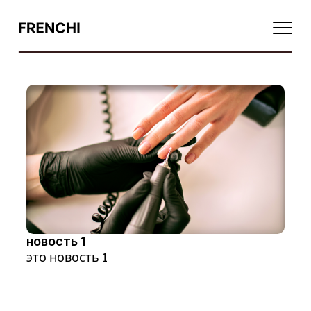
Базовые покрытия1111
Финишные покрытия
Цветные покрытия
Укрепление, увлажнение, питание
Восстановление
Умное масло
Функциональные средства
Мультисредства
новость 1
Базовые покрытия
это новость 1
Жидкости для снятия лака