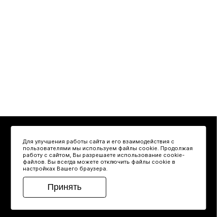
О нас
Партнёрам
Контрактное производство
Для улучшения работы сайта и его взаимодействия с
Категории
Где купить
пользователями мы используем файлы cookie. Продолжая
Новости
Контакты
работу с сайтом, Вы разрешаете использование cookie-
+7 (495) 215 10 67
файлов. Вы всегда можете отключить файлы cookie в
настройках Вашего браузера.
frenchi@frenchi.ru
Принять
Copyright © 2001—
2026
FRENCHI. All rights reserved.