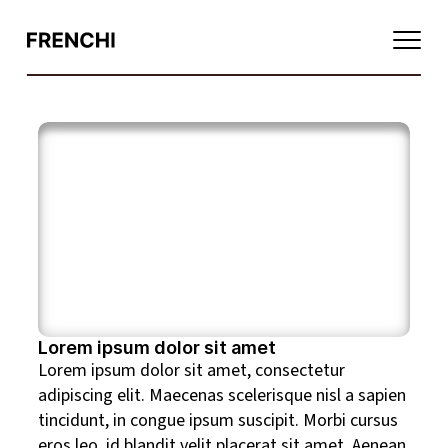
Базовые покрытия1111
Финишные покрытия
Цветные покрытия
Укрепление, увлажнение, питание
Восстановление
Умное масло
Функциональные средства
Мультисредства
Lorem ipsum dolor sit amet
Базовые покрытия
Lorem ipsum dolor sit amet, consectetur
Жидкости для снятия лака
adipiscing elit. Maecenas scelerisque nisl a sapien
tincidunt, in congue ipsum suscipit. Morbi cursus
eros leo, id blandit velit placerat sit amet. Aenean