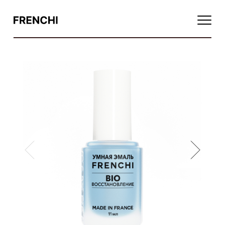
Базовые покрытия1111
Финишные покрытия
Цветные покрытия
Укрепление, увлажнение, питание
Восстановление
Умное масло
Функциональные средства
Мультисредства
Базовые покрытия
Жидкости для снятия лака