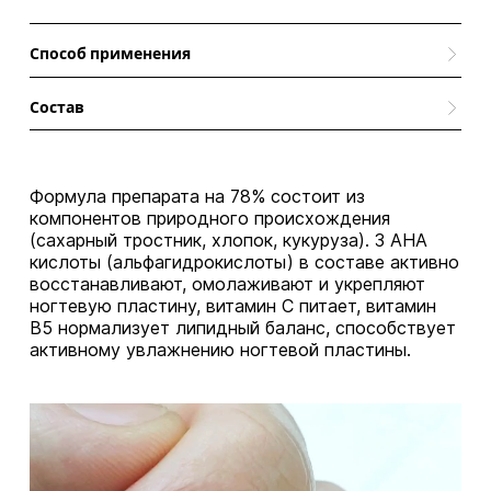
Способ применения
Нанести 1-2 тонких слоя BIO-восстановления на чистую, сухую ногтевую
пластину.
Состав
Повторять 1-2 раза в неделю.
этилацетат, бутилацетат, нитроцеллюлоза, адипиновая кислота /
неопентилгликоль /тримеллитовый ангидрид сополимер, ацетил трибутил
цитрат, спирты, бутилацетат, изобутират ацетата сахарозы, HEA IPDI
изоцианурат тример /поликапролактондиол сополимер, гликолевая кислота,
Формула препарата на 78% состоит из
TRIS-HEA IPDI изоцианурат тример, Н-бутанол, этокрилен, вода,
изопропиловый спирт, этилацетат, яблочная кислота, гексаналь, молочная
компонентов природного происхождения
кислота, триметилпентандиил дибензоат, пантенол, аскорбил фосфат магния,
(сахарный тростник, хлопок, кукуруза). 3 АНА
CI 60725, токоферол.
кислоты (альфагидрокислоты) в составе активно
восстанавливают, омолаживают и укрепляют
ногтевую пластину, витамин С питает, витамин
B5 нормализует липидный баланс, способствует
активному увлажнению ногтевой пластины.