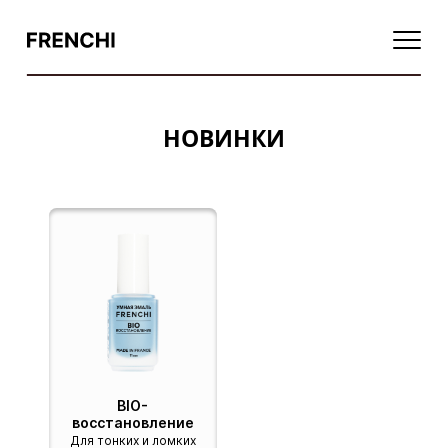
НОВИНКИ
Базовые покрытия1111
Финишные покрытия
Цветные покрытия
Укрепление, увлажнение, питание
Восстановление
Умное масло
Функциональные средства
Мультисредства
Базовые покрытия
Жидкости для снятия лака
BIO-
восстановление
Для тонких и ломких