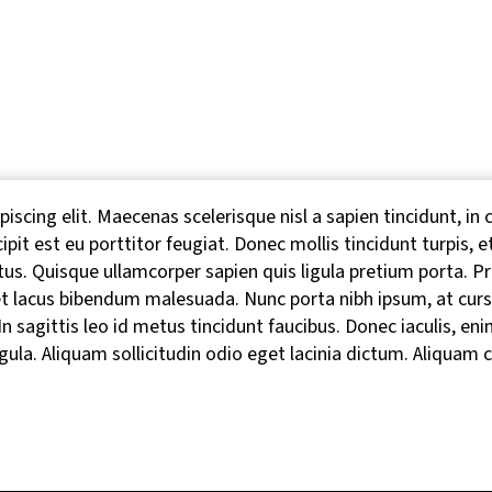
scing elit. Maecenas scelerisque nisl a sapien tincidunt, in 
cipit est eu porttitor feugiat. Donec mollis tincidunt turpis, 
metus. Quisque ullamcorper sapien quis ligula pretium porta. Pr
or et lacus bibendum malesuada. Nunc porta nibh ipsum, at c
. In sagittis leo id metus tincidunt faucibus. Donec iaculis,
ligula. Aliquam sollicitudin odio eget lacinia dictum. Aliquam