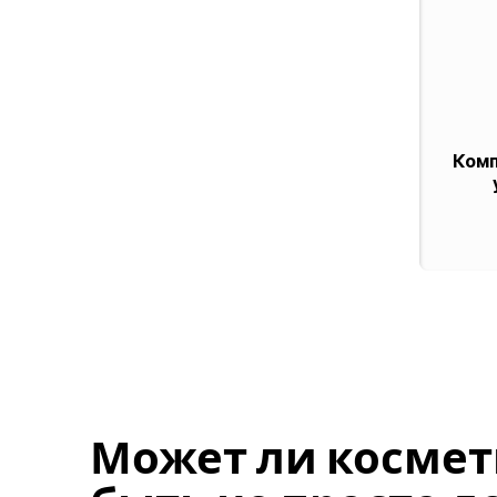
Комп
Может ли космет